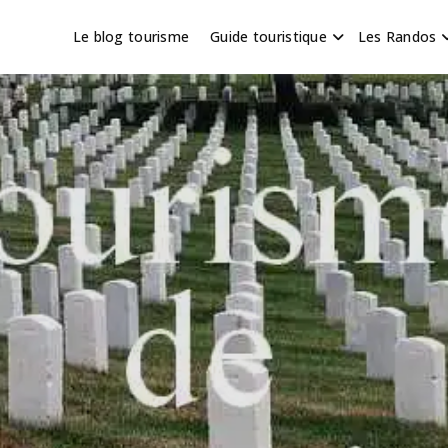
Le blog tourisme
Guide touristique
Les Randos
s en Hauts de France
scapade