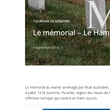
TOURISME DE MÉMOIRE
Le mémorial – Le Ham
6 septembre 2016
Written
by
Jérémie
Le mémorial du Hamel aménagé par l’état australien,
4 juillet 1918 (Somme, Picardie, région des Hauts de 
offensive tactique qui s’avéra un franc succès.