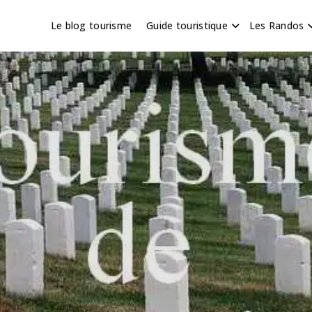
Le blog tourisme
Guide touristique
Les Randos
s en Hauts de France
scapade