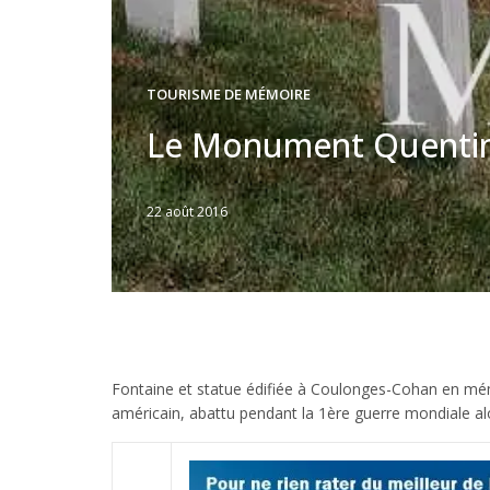
TOURISME DE MÉMOIRE
Le Monument Quentin
22 août 2016
Written
by
Jérémie
Fontaine et statue édifiée à Coulonges-Cohan en mémo
américain, abattu pendant la 1ère guerre mondiale alo