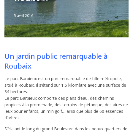
5 avril 2016
Written
by
Jérémie
Un jardin public remarquable à
Roubaix
Le parc Barbieux est un parc remarquable de Lille métropole,
situé à Roubaix. Il s’étend sur 1,5 kilomètre avec une surface de
34 hectares.
Le parc Barbieux comporte des plans d’eau, des chemins
propices à la promenade, des terrains de pétanque, des aires de
jeux pour enfants, un minigolf… ainsi que plus de 60 essences
d’arbres.
S’étalant le long du grand Boulevard dans les beaux quartiers de