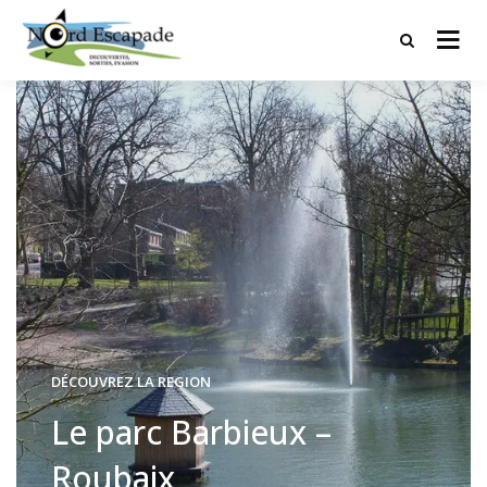
Tourisme et randonnées en Hauts
Nord Escapade
de France
DÉCOUVREZ LA REGION
Le parc Barbieux –
Roubaix