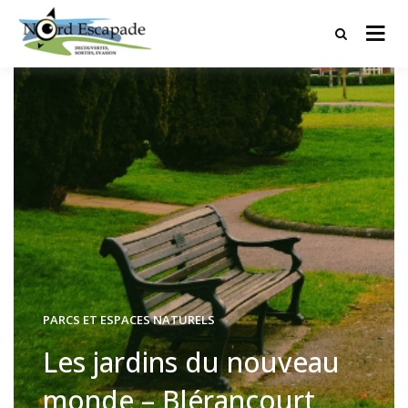
Tourisme et randonnées en Hauts
Nord Escapade
de France
PARCS ET ESPACES NATURELS
Les jardins du nouveau
monde – Blérancourt