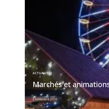
ACTUALITÉS
Marchés et animations
3 novembre 2016
Written
by
Jérémie