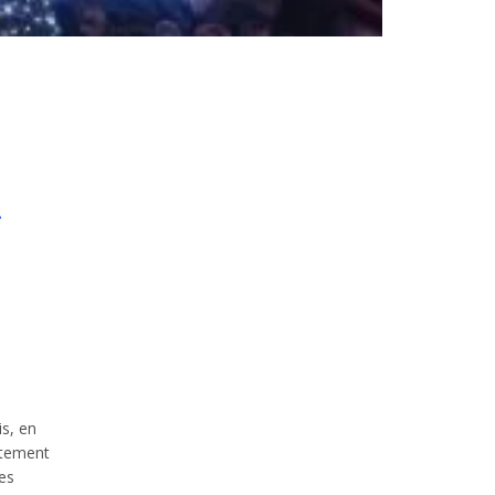
-
s, en
ntement
des