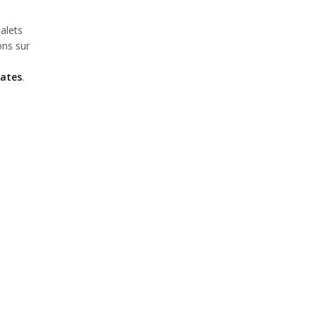
alets
ons sur
ates
.