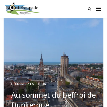
Tourisme et randonnées en Hauts
Nord Escapade
de France
DÉCOUVREZ LA REGION
Au sommet du beffroi de
Dunkerque…