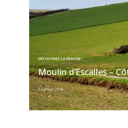
DÉCOUVREZ LA REGION
Moulin d’Escalles – Cô
14 janvier 2016
Written
by
Jérémie