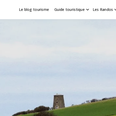
Le blog tourisme
Guide touristique
Les Randos
s en Hauts de France
scapade