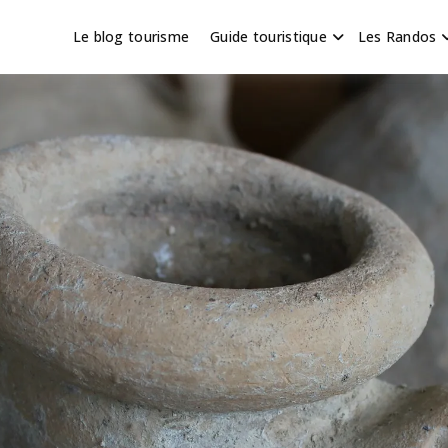
Le blog tourisme
Guide touristique
Les Randos
s en Hauts de France
scapade