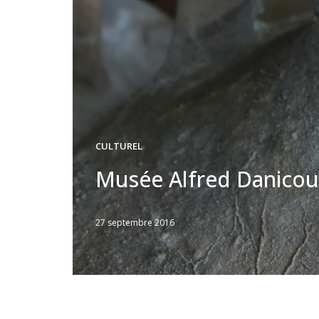
CULTUREL
Musée Alfred Danicou
27 septembre 2016
Written
by
Jérémie