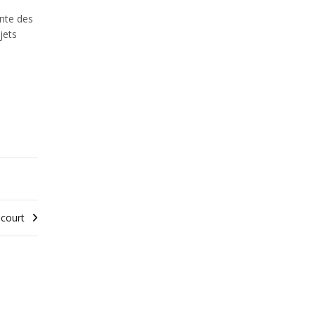
ente des
jets
scourt