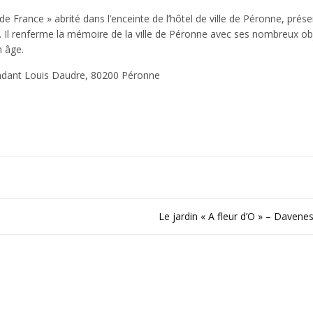
 France » abrité dans l’enceinte de l’hôtel de ville de Péronne, prés
t. Il renferme la mémoire de la ville de Péronne avec ses nombreux ob
n âge.
ndant Louis Daudre, 80200 Péronne
Le jardin « A fleur d’O » – Davene