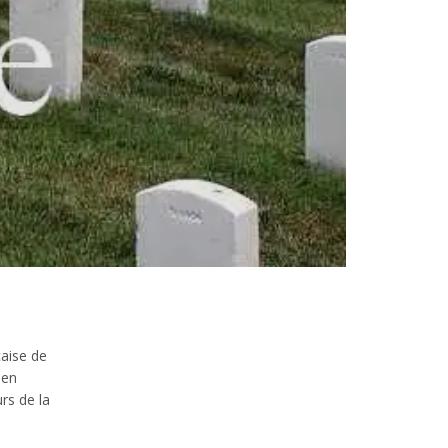
çaise de
 en
rs de la