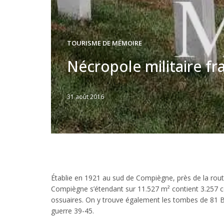
TOURISME DE MÉMOIRE
Nécropole militaire f
31 août 2016
Written
by
Jérémie
Établie en 1921 au sud de Compiègne, près de la route
Compiègne s’étendant sur 11.527 m² contient 3.257 co
ossuaires. On y trouve également les tombes de 81 Br
guerre 39-45.