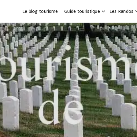
Le blog tourisme
Guide touristique
Les Randos
s en Hauts de France
scapade