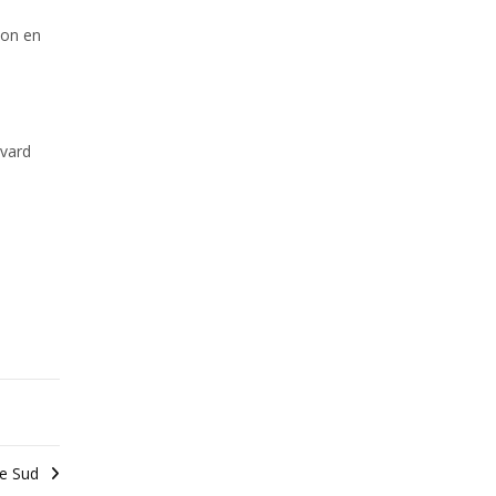
ion en
evard
e Sud