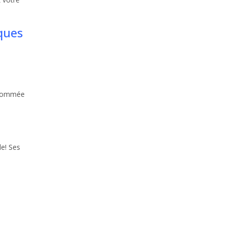
iques
urnommée
de! Ses