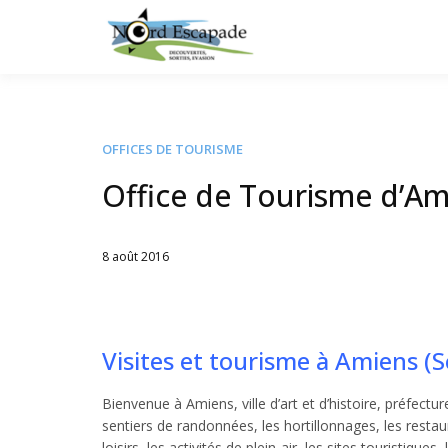
Tourisme et randonnée
Nord E
OFFICES DE TOURISME
Office de Tourisme d’Am
8 août 2016
Written
by
Jérémie
Visites et tourisme à Amiens 
Bienvenue à Amiens, ville d’art et d’histoire, préfect
sentiers de randonnées, les hortillonnages, les resta
loisirs, les activités de plein-air, les sites touristiq