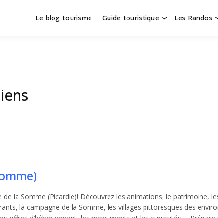
Le blog tourisme
Guide touristique
Les Randos
s en Hauts de France
scapade
iens
(Somme)
ure de la Somme (Picardie)! Découvrez les animations, le patrimoine, le
urants, la campagne de la Somme, les villages pittoresques des enviro
ues, les offres d’hébergement, les monuments et les curiosités,… Prépare