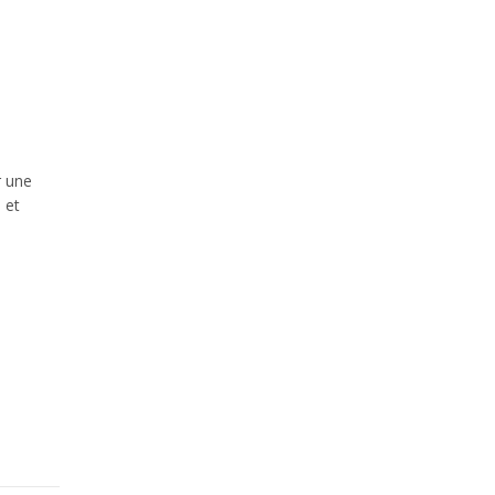
r une
 et