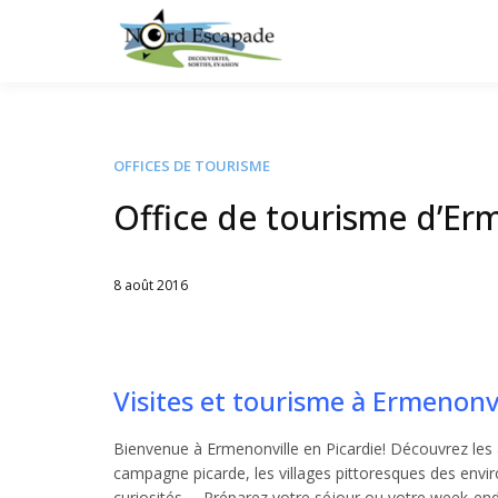
Tourisme et randonnée
Nord E
OFFICES DE TOURISME
Office de tourisme d’Er
8 août 2016
Written
by
Jérémie
Visites et tourisme à Ermenonvi
Bienvenue à Ermenonville en Picardie! Découvrez les a
campagne picarde, les villages pittoresques des envir
curiosités,… Préparez votre séjour ou votre week-end 