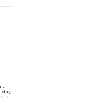
i y
 l’étang
auteur