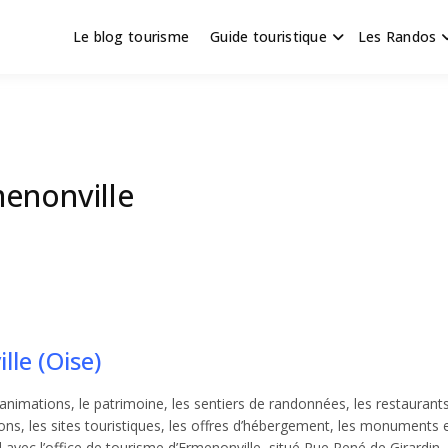
Le blog tourisme
Guide touristique
Les Randos
s en Hauts de France
scapade
menonville
lle (Oise)
nimations, le patrimoine, les sentiers de randonnées, les restaurants
ons, les sites touristiques, les offres d’hébergement, les monuments e
avec l’office de tourisme d’Ermenonville, situé Rue René de Girardin.