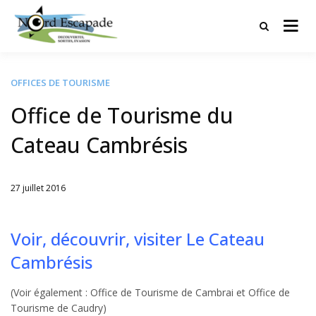
Tourisme et randonnées en Hauts
Nord Escapade
de France
OFFICES DE TOURISME
Office de Tourisme du
Cateau Cambrésis
27 juillet 2016
Written
by
Jérémie
Voir, découvrir, visiter Le Cateau
Cambrésis
(Voir également : Office de Tourisme de Cambrai et Office de
Tourisme de Caudry)