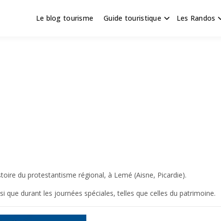
Le blog tourisme
Guide touristique
Les Randos
s en Hauts de France
scapade
oire du protestantisme régional, à Lemé (Aisne, Picardie).
i que durant les journées spéciales, telles que celles du patrimoine.