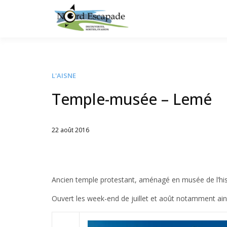
Tourisme et randonnée
Nord E
L'AISNE
Temple-musée – Lemé
22 août 2016
Written
by
Jérémie
Ancien temple protestant, aménagé en musée de l’hist
Ouvert les week-end de juillet et août notamment ains