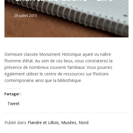
28 juillet 2015
Written
by
Jérémie
Demeure classée Monument Historique ayant vu naître
l’homme d’état. Au sein de ces lieux, vous constaterez la
présence de nombreux souvenir familiaux. Vous pourrez
également utiliser le centre de ressources sur l’histoire
contemporaine ainsi que la bibliothèque.
Partager :
Tweet
Publié dans
Flandre et Lillois
,
Musées
,
Nord