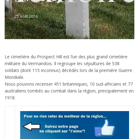
25 août 2016
Written
by
Jérémie
Le cimetière du Prospect Hill est l’un des plus grand cimetière
militaire du Vermandois. Il regroupe les sépultures de 538
soldats (dont 115 inconnus) décédés lors de la première Guerre
Mondiale.
Nous pouvons recenser 451 britanniques, 10 sud-africains et 77
australiens tombés au combat dans la région, principalement en
1918.