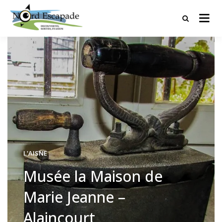
Tourisme et randonnées en Hauts
Nord Escapade
de France
L'AISNE
Musée la Maison de
Marie Jeanne –
Alaincourt