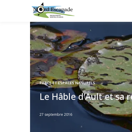
Tourisme et randonnée
Nord E
PARCS ET ESPACES NATURELS
Le Hâble d’Ault et sa
27 septembre 2016
Written
by
Jérémie