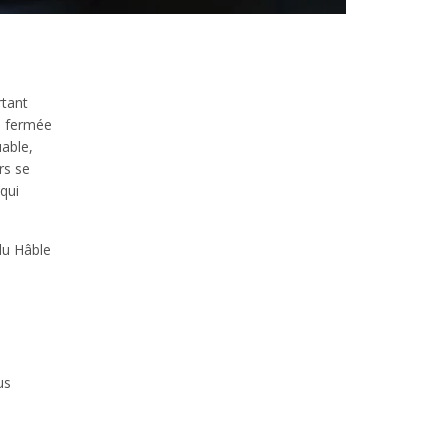
rtant
e fermée
uable,
rs se
 qui
du Hâble
us