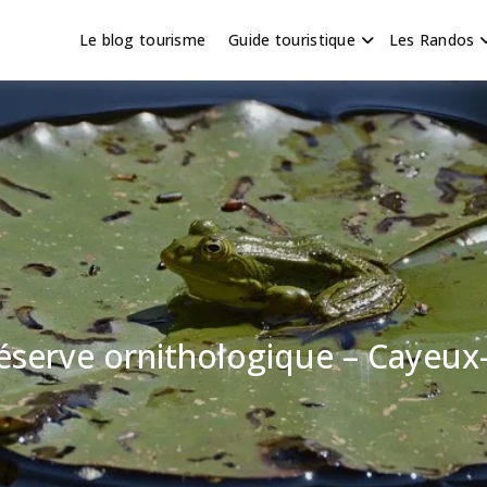
Le blog tourisme
Guide touristique
Les Randos
s en Hauts de France
scapade
 réserve ornithologique – Cayeux