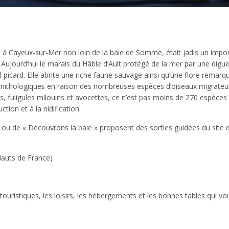
ué à Cayeux-sur-Mer non loin de la baie de Somme, était jadis un impo
 Aujourd’hui le marais du Hâble d’Ault protégé de la mer par une digu
l picard. Elle abrite une riche faune sauvage ainsi qu’une flore remarq
rnithologiques en raison des nombreuses espèces d’oiseaux migrateu
les, fuligules milouins et avocettes, ce n’est pas moins de 270 espèces
tion et à la nidification.
ou de « Découvrons la baie » proposent des sorties guidées du site 
Hauts de France)
 touristiques, les loisirs, les hébergements et les bonnes tables qui vo