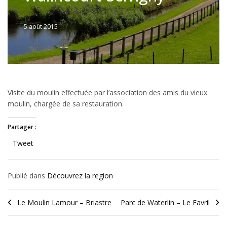
5 août 2015
Written
by
JFLANDRIN
Visite du moulin effectuée par l’association des amis du vieux
moulin, chargée de sa restauration.
Partager :
Tweet
Publié dans
Découvrez la region
Le Moulin Lamour – Briastre
Parc de Waterlin – Le Favril