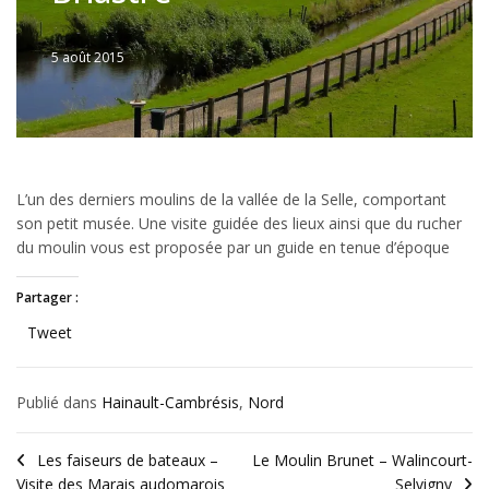
5 août 2015
Written
by
JFLANDRIN
L’un des derniers moulins de la vallée de la Selle, comportant
son petit musée. Une visite guidée des lieux ainsi que du rucher
du moulin vous est proposée par un guide en tenue d’époque
Partager :
Tweet
Publié dans
Hainault-Cambrésis
,
Nord
Les faiseurs de bateaux –
Le Moulin Brunet – Walincourt-
Visite des Marais audomarois
Selvigny