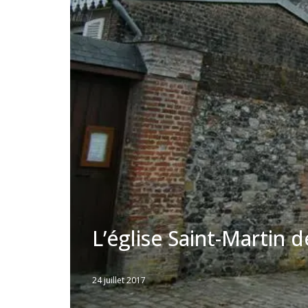
L’église Saint-Martin 
24 juillet 2017
Written
by
Jérémie