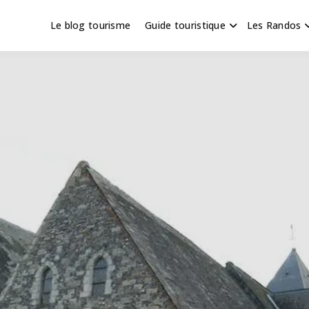
Le blog tourisme
Guide touristique
Les Randos
s en Hauts de France
scapade