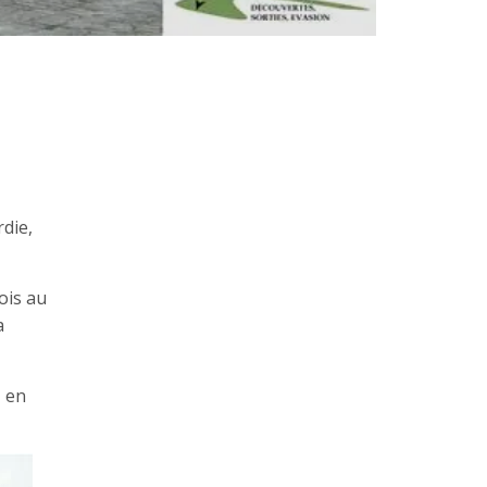
rdie,
ois au
a
, en