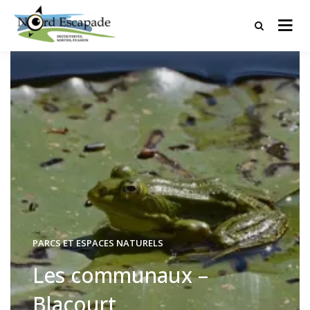
Tourisme et randonnées en Hauts
Nord Escapade
de France
PARCS ET ESPACES NATURELS
Les communaux –
Blacourt