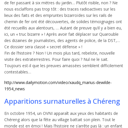
de fer passant à six mètres du jardin… Plutôt risible, non ? Ne
nous esclaffons pas trop tôt : des traces radioactives sur les
lieux des faits et des empruntes bizarroïdes sur les rails de
chemin de fer ont été découvertes, de solides témoignages ont
été recueillis aux alentours, … Autant de preuve qu’il y a bien eu,
ici, un « truc bizarre » ! Après avoir fait déplacer sur Quarouble
des dizaines de journalistes, des agents de police, de la DST,…
Ce dossier sera classé « secret défense » !
Fin de l’histoire ? Non ! Un mois plus tard, rebelote, nouvelle
visite des extraterrestres. Pour faire quoi ? Nul ne le sait.
Toujours est-il que les preuves amassées semblent difficilement
contestables…
http://www.dailymotion.com/video/xaudq_marius-dewilde-
1954_news
Apparitions surnaturelles à Chéreng
En octobre 1954, un OVNI apparaît aux yeux des habitants de
Chéreng alors que la fête au village battait son plein. Tout le
monde est en émoi ! Mais l’histoire ne s’arrête pas là : un enfant