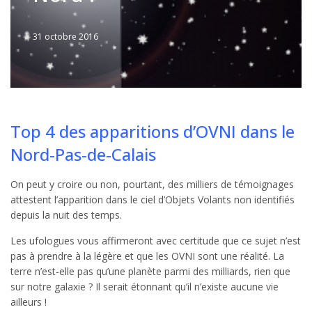
31 octobre 2016
Written
by
Jérémie
Top 4 des apparitions d’OVNI dans le
Nord-Pas-de-Calais
On peut y croire ou non, pourtant, des milliers de témoignages
attestent l’apparition dans le ciel d’Objets Volants non identifiés
depuis la nuit des temps.
Les ufologues vous affirmeront avec certitude que ce sujet n’est
pas à prendre à la légère et que les OVNI sont une réalité. La
terre n’est-elle pas qu’une planète parmi des milliards, rien que
sur notre galaxie ? Il serait étonnant qu’il n’existe aucune vie
ailleurs !