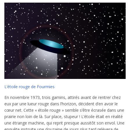
L’étoile rouge de Fourmies
En novembre 1973, trois gamins, attirés avant de rentrer chez
eux par une lueur rouge dans l’horizon, décident d’en avoir le
cœur net. Cette « étoile rouge » semble s’être écrasée dans une
prairie non loin de là. Sur place, stupeur ! L’étoile était en réalité
une étrange machine, qui reprit presque aussitôt son envol. Une
enquête instruite une douzaine de jours plus tard relèvera de