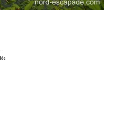
nt
llée