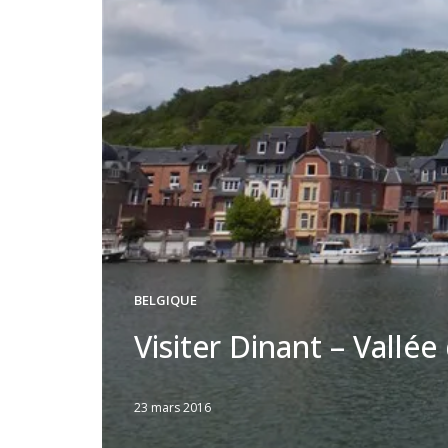
BELGIQUE
Visiter Dinant – Vallé
23 mars 2016
Written
by
Jérémie