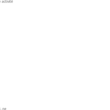
 activité
, ne